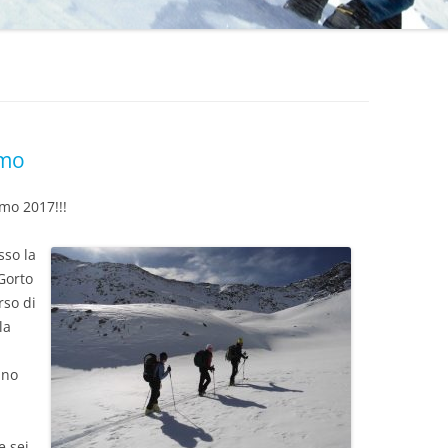
smo
smo 2017!!!
sso la
 Gorto
rso di
la
ano
e sei