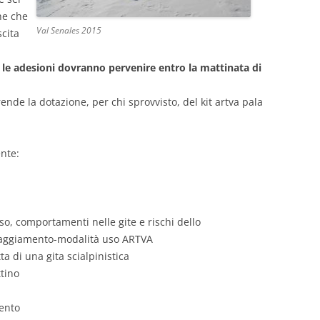
he che
Val Senales 2015
scita
e le adesioni dovranno pervenire entro la mattinata di
ende la dotazione, per chi sprovvisto, del kit artva pala
nte:
so, comportamenti nelle gite e rischi dello
ipaggiamento-modalità uso ARTVA
a di una gita scialpinistica
ttino
mento