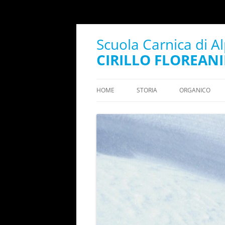
Scuola Carnica di A
CIRILLO FLOREANI
HOME
STORIA
ORGANICO