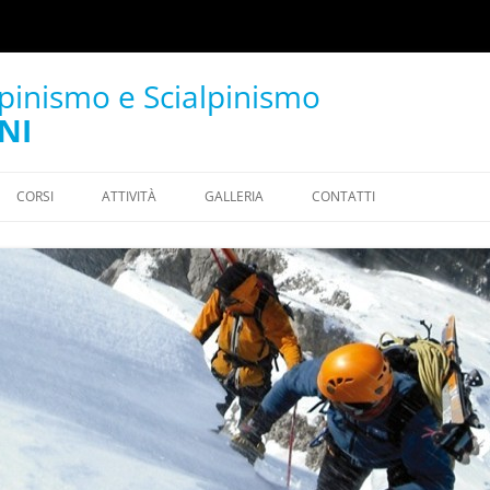
lpinismo e Scialpinismo
NI
CORSI
ATTIVITÀ
GALLERIA
CONTATTI