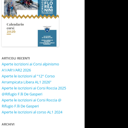
ARTICOLI RECENTI
Aperte iscrizioni ai Corsi alpinismo
A1/AR1/AR2 2026
Aperte le iscrizioni al “12° Corso
Arrampicata Libera AL1 2026”
Aperte le iscrizioni ai Corsi Roccia 2025
@Rifugio F.lli De Gasperi
Aperte le iscrizioni ai Corsi Roccia @
Rifugio F.lli De Gasperi
Aperte le iscrizioni al corso AL1 2024
ARCHIVI