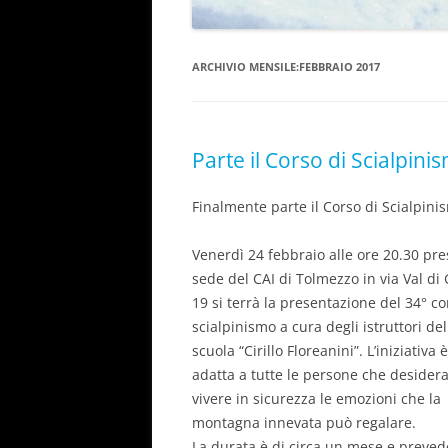
ARCHIVIO MENSILE:
FEBBRAIO 2017
Parte il Corso di Scialpini
Finalmente parte il Corso di Scialpini
Venerdì 24 febbraio alle ore 20.30 pre
sede del CAI di Tolmezzo in via Val di
19 si terrà la presentazione del 34° co
scialpinismo a cura degli istruttori del
scuola “Cirillo Floreanini”. L’iniziativa è
adatta a tutte le persone che desider
vivere in sicurezza le emozioni che la
montagna innevata può regalare.
La durata è di circa un mese e preved