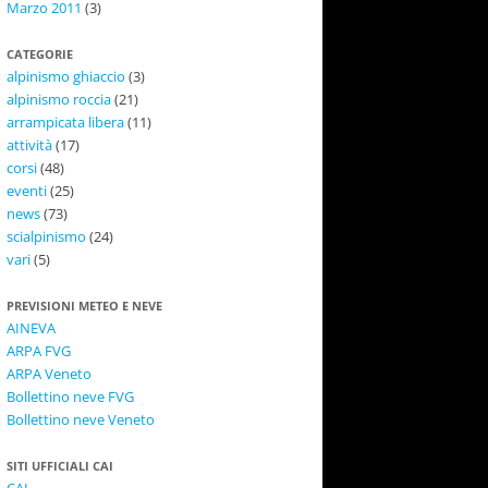
Marzo 2011
(3)
CATEGORIE
alpinismo ghiaccio
(3)
alpinismo roccia
(21)
arrampicata libera
(11)
attività
(17)
corsi
(48)
eventi
(25)
news
(73)
scialpinismo
(24)
vari
(5)
PREVISIONI METEO E NEVE
AINEVA
ARPA FVG
ARPA Veneto
Bollettino neve FVG
Bollettino neve Veneto
SITI UFFICIALI CAI
CAI