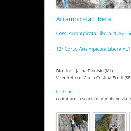
Arrampicata Libera
Corsi Arrampicata Libera 2026 – 
12° Corso Arrampicata Libera AL1
Direttore: Jasna Dionisio (IAL)
Vicedirettore: Giulia Cristina Ecotti (SE
Iscrizioni
contattare la scuola di Alpinismo via 