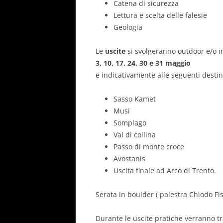
Catena di sicurezza
Lettura e scelta delle falesie
Geologia
Le
uscite
si svolgeranno outdoor e/o i
3, 10, 17, 24, 30 e 31 maggio
e indicativamente alle seguenti destin
Sasso Kamet
Musi
Somplago
Val di collina
Passo di monte croce
Avostanis
Uscita finale ad Arco di Trento.
Serata in boulder ( palestra Chiodo F
Durante le uscite pratiche verranno tra