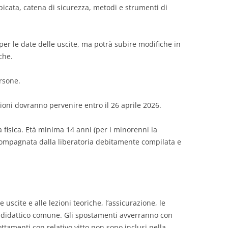
picata, catena di sicurezza, metodi e strumenti di
 per le date delle uscite, ma potrà subire modifiche in
che.
rsone.
zioni dovranno pervenire entro il 26 aprile 2026.
fisica. Età minima 14 anni (per i minorenni la
ccompagnata dalla liberatoria debitamente compilata e
 uscite e alle lezioni teoriche, l’assicurazione, le
o-didattico comune. Gli spostamenti avverranno con
ottamenti con relativo vitto non sono inclusi nella