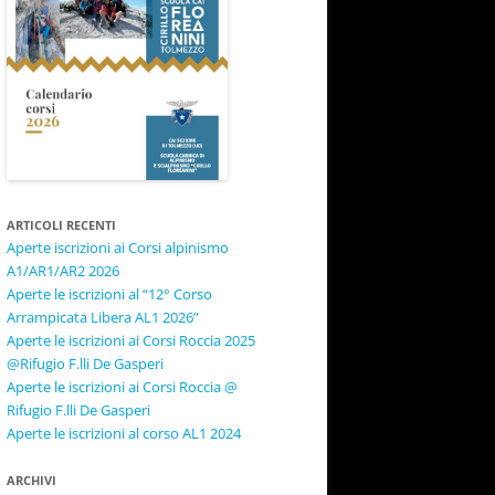
ARTICOLI RECENTI
Aperte iscrizioni ai Corsi alpinismo
A1/AR1/AR2 2026
Aperte le iscrizioni al “12° Corso
Arrampicata Libera AL1 2026”
Aperte le iscrizioni ai Corsi Roccia 2025
@Rifugio F.lli De Gasperi
Aperte le iscrizioni ai Corsi Roccia @
Rifugio F.lli De Gasperi
Aperte le iscrizioni al corso AL1 2024
ARCHIVI