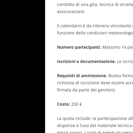
condotta di una gita, tecnica di arram
assicurazione.
Il calendario è da ritenersi vincolante
funzione delle condizioni meteorologi
Numero partecipanti.
Massimo 14 pe
Iscrizioni e documentazione.
Le iscri
Requisiti di ammissione.
Buona forma 
richiesta di iscrizione deve essere a
firmata da parte dei genitori).
Costo:
250 €
La quota include: la partecipazione alle
dispense e l’uso del materiale tecnic
mezzi propri, i costi di eventuali pern