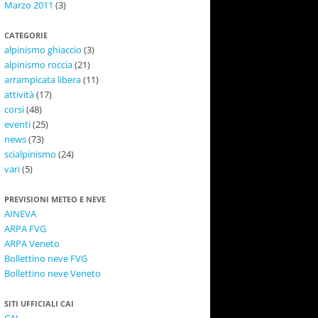
Marzo 2011
(3)
CATEGORIE
alpinismo ghiaccio
(3)
alpinismo roccia
(21)
arrampicata libera
(11)
attività
(17)
corsi
(48)
eventi
(25)
news
(73)
scialpinismo
(24)
vari
(5)
PREVISIONI METEO E NEVE
AINEVA
ARPA FVG
ARPA Veneto
Bollettino neve FVG
Bollettino neve Veneto
SITI UFFICIALI CAI
CAI