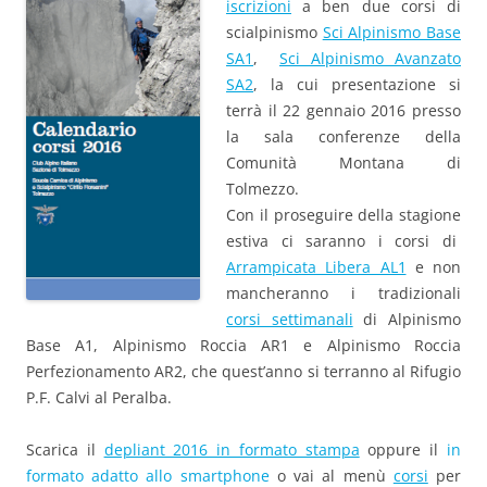
iscrizioni
a ben due corsi di
scialpinismo
Sci Alpinismo Base
SA1
,
Sci Alpinismo Avanzato
SA2
, la cui presentazione si
terrà il 22 gennaio 2016 presso
la sala conferenze della
Comunità Montana di
Tolmezzo.
Con il proseguire della stagione
estiva ci saranno i corsi di
Arrampicata Libera AL1
e non
mancheranno i tradizionali
corsi settimanali
di Alpinismo
Base A1, Alpinismo Roccia AR1 e Alpinismo Roccia
Perfezionamento AR2, che quest’anno si terranno al Rifugio
P.F. Calvi al Peralba.
Scarica il
depliant 2016 in formato stampa
oppure il
in
formato adatto allo smartphone
o vai al menù
corsi
per