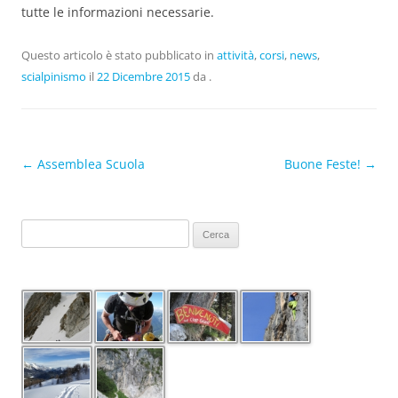
tutte le informazioni necessarie.
Questo articolo è stato pubblicato in
attività
,
corsi
,
news
,
scialpinismo
il
22 Dicembre 2015
da
.
Navigazione articolo
←
Assemblea Scuola
Buone Feste!
→
Ricerca
per: