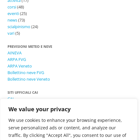
attività
(17)
corsi
(48)
eventi
(25)
news
(73)
scialpinismo
(24)
vari
(5)
PREVISIONI METEO E NEVE
AINEVA
ARPA FVG
ARPA Veneto
Bollettino neve FVG
Bollettino neve Veneto
SITI UFFICIALI CAI
CAI
CNSAS
We value your privacy
CNSASA
CNSASA-VFG
We use cookies to enhance your browsing experience,
CSMT
serve personalized ads or content, and analyze our
SVI
traffic. By clicking "Accept All", you consent to our use of