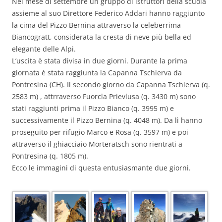
Nel mese di settembre un gruppo di istruttori della scuola
assieme al suo Direttore Federico Addari hanno raggiunto
la cima del Pizzo Bernina attraverso la celeberrima
Biancogratt, considerata la cresta di neve più bella ed
elegante delle Alpi.
L’uscita è stata divisa in due giorni. Durante la prima
giornata è stata raggiunta la Capanna Tschierva da
Pontresina (CH). Il secondo giorno da Capanna Tschierva (q.
2583 m) , attrraverso Fuorcla Prievlusa (q. 3430 m) sono
stati raggiunti prima il Pizzo Bianco (q. 3995 m) e
successivamente il Pizzo Bernina (q. 4048 m). Da lì hanno
proseguito per rifugio Marco e Rosa (q. 3597 m) e poi
attraverso il ghiacciaio Morteratsch sono rientrati a
Pontresina (q. 1805 m).
Ecco le immagini di questa entusiasmante due giorni.