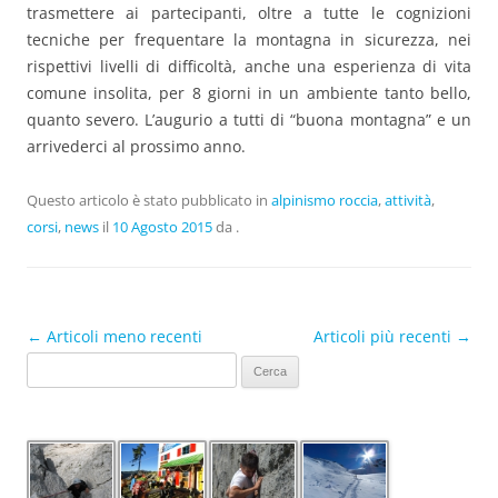
trasmettere ai partecipanti, oltre a tutte le cognizioni
tecniche per frequentare la montagna in sicurezza, nei
rispettivi livelli di difficoltà, anche una esperienza di vita
comune insolita, per 8 giorni in un ambiente tanto bello,
quanto severo. L’augurio a tutti di “buona montagna” e un
arrivederci al prossimo anno.
Questo articolo è stato pubblicato in
alpinismo roccia
,
attività
,
corsi
,
news
il
10 Agosto 2015
da
.
Navigazione articolo
←
Articoli meno recenti
Articoli più recenti
→
Ricerca
per: